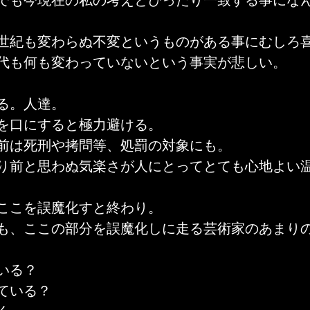
でも今現在の私の考えとぴったり一致する事にな
世紀も変わらぬ不変というものがある事にむしろ
代も何も変わっていないという事実が悲しい。
る。人達。
を口にすると極力避ける。
前は死刑や拷問等、処罰の対象にも。
り前と思わぬ気楽さが人にとってとても心地よい
ここを誤魔化すと終わり。
も、ここの部分を誤魔化しに走る芸術家のあまり
いる？
ている？