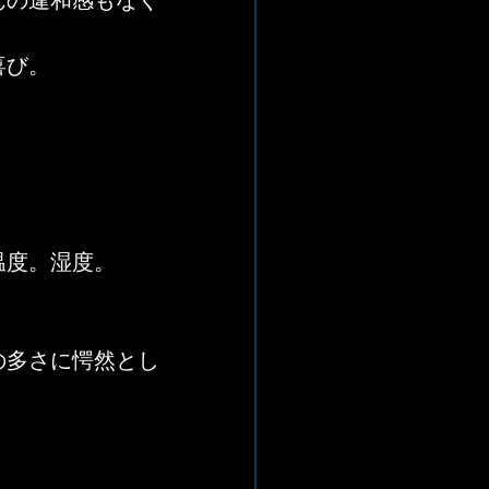
んの違和感もなく
喜び。
温度。湿度。
の多さに愕然とし