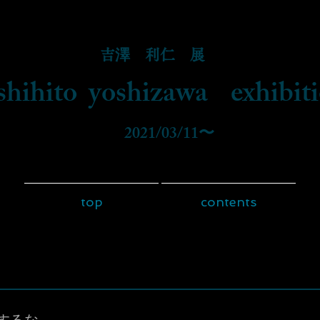
吉澤 利仁 展
shihito yoshizawa exhibit
​ 2021/03/11〜
top
contents