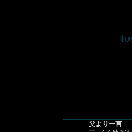
to
父より一言