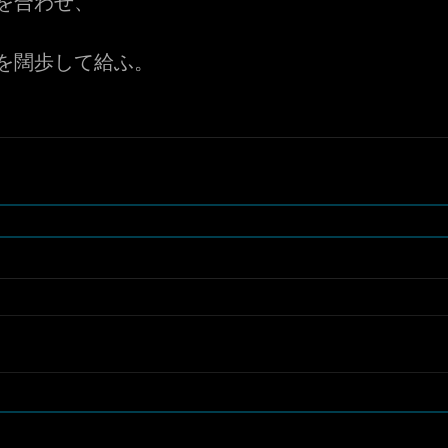
を合わせ、
を闊歩して給ふ。