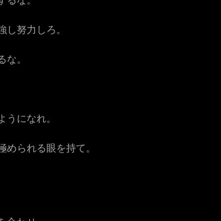
するな。
強し努力しろ。
るな。
ようになれ。
極められる眼を持て。