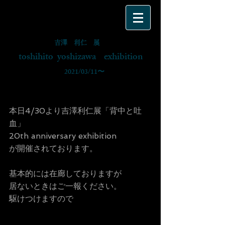
吉澤 利仁 展
toshihito yoshizawa exhibition
​ 2021/03/11〜
本日4/30より吉澤利仁展「背中と吐
血」
20th anniversary exhibition
が開催されております。
基本的には在廊しておりますが
居ないときはご一報ください。
駆けつけますので