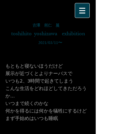
吉澤 利仁 展
toshihito yoshizawa exhibition
​ 2021/03/11〜
もともと寝ないほうだけど
展示が近づくとよりナーバスで
いつも2、3時間で起きてしまう
こんな生活をどれほどしてきただろう
か…
いつまで続くのかな
何かを得るには何かを犠牲にするけど
まず手始めはいつも睡眠