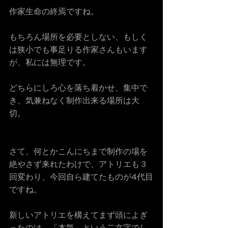
作家生命の終焉ですね。
もちろん場所を必要としない、もしく
は狭小でも事足りる作家さんもいます
が、私には無理です。
どちらにしろ心を落ち着かせ、集中で
き、気兼ねなく制作出来る場所は大
切。
さて、何とかこんにちまで制作の場を
絶やさず来れたわけで、アトリエも３
回変わり、今回自ら建てたものが4代目
ですね。
新しいアトリエを構えてまず頭によぎ
ったのは、「本気」という二文字でし