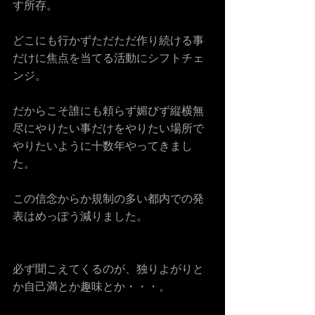
す所存。
どこにも行かずただただ作り続ける事
だけに焦点を当てる活動にシフトチェ
ンジ。
だからこそ誰にも頼らず媚びず縦横無
尽にやりたい事だけをやりたい場所で
やりたいように十数年やってきまし
た。
この信念からか規制の多い都内での発
表はめっぽう減りました。
必ず聞こえてくるのが、独りよがりと
か自己満とか趣味とか・・・。