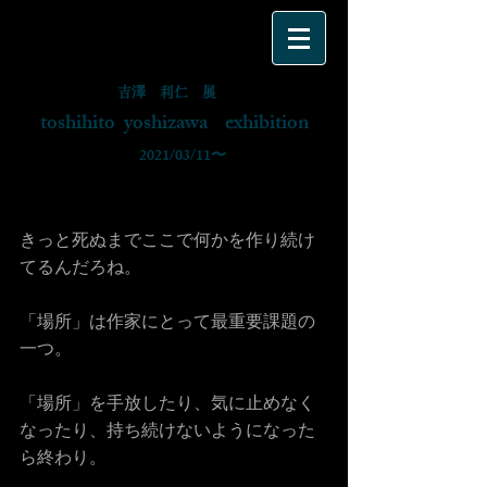
吉澤 利仁 展
toshihito yoshizawa exhibition
​ 2021/03/11〜
きっと死ぬまでここで何かを作り続け
てるんだろね。
「場所」は作家にとって最重要課題の
一つ。
「場所」を手放したり、気に止めなく
なったり、持ち続けないようになった
ら終わり。