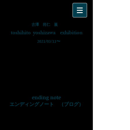
吉澤 利仁 展
toshihito yoshizawa exhibition
​ 2021/03/11〜
ending note
エンディングノート （ブログ）